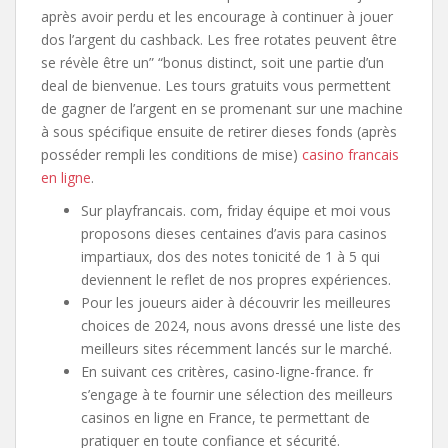
après avoir perdu et les encourage à continuer à jouer
dos l’argent du cashback. Les free rotates peuvent être
se révèle être un” “bonus distinct, soit une partie d’un
deal de bienvenue. Les tours gratuits vous permettent
de gagner de l’argent en se promenant sur une machine
à sous spécifique ensuite de retirer dieses fonds (après
posséder rempli les conditions de mise)
casino francais
en ligne
.
Sur playfrancais. com, friday équipe et moi vous
proposons dieses centaines d’avis para casinos
impartiaux, dos des notes tonicité de 1 à 5 qui
deviennent le reflet de nos propres expériences.
Pour les joueurs aider à découvrir les meilleures
choices de 2024, nous avons dressé une liste des
meilleurs sites récemment lancés sur le marché.
En suivant ces critères, casino-ligne-france. fr
s’engage à te fournir une sélection des meilleurs
casinos en ligne en France, te permettant de
pratiquer en toute confiance et sécurité.