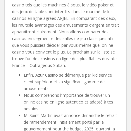
casino tels que les machines à sous, le vidéo poker et
des jeux de table sont interdits dans le marché de les
casinos en ligne agréés ARJEL. En comparant des deux,
les multiple avantages des amusements d’argent en trait
apparaîtront clairement. Nous allons comparer des
casinos en segment et les salles de jeu classiques afin
que vous puissiez décider par vous-même quel online
casino vous convient le plus. Le prochain sur la liste se
trouve l’un des casinos en ligne des plus fiables durante
France – Outrageous Sultan.
Enfin, Azur Casino se démarque par kid service
client supérieur et sa significant gamme de
amusements.
Nous comprenons l’importance de trouver un
online casino en ligne autentico et adapté à tes
besoins.
M. Saint-Martin avait annoncé dimanche le retrait
de l’amendement, initialement porté par le
gouvernement pour the budget 2025, ouvrant la