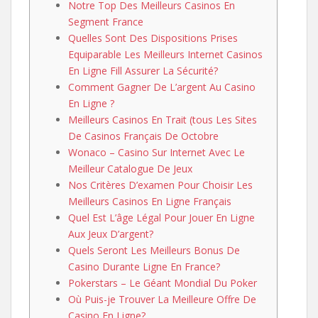
Notre Top Des Meilleurs Casinos En
Segment France
Quelles Sont Des Dispositions Prises
Equiparable Les Meilleurs Internet Casinos
En Ligne Fill Assurer La Sécurité?
Comment Gagner De L’argent Au Casino
En Ligne ?
Meilleurs Casinos En Trait (tous Les Sites
De Casinos Français De Octobre
Wonaco – Casino Sur Internet Avec Le
Meilleur Catalogue De Jeux
Nos Critères D’examen Pour Choisir Les
Meilleurs Casinos En Ligne Français
Quel Est L’âge Légal Pour Jouer En Ligne
Aux Jeux D’argent?
Quels Seront Les Meilleurs Bonus De
Casino Durante Ligne En France?
Pokerstars – Le Géant Mondial Du Poker
Où Puis-je Trouver La Meilleure Offre De
Casino En Ligne?