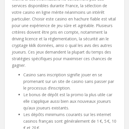
services disponibles durante France, la sélection de
votre casino en ligne mérite néanmoins un intérêt
particulier. Choisir este casino en hachure fiable est vital
pour une expérience de jeu sûre et agréable. Plusieurs
critères doivent être pris en compte, notamment la
driving licence et la réglementation, la sécurité ain le
cryptage kklk données, ainsi o qual les avis des autres
joueurs. Ces jeux demandent la plupart du temps des
stratégies spécifiques pour maximiser ces chances de
gagner.
Casino sans inscription signifie jouer en se
promenant sur un site de casino sans passer par
le processus d’inscription.
Le bonus de dépôt est la promo la plus utile car
elle s’applique aussi bien aux nouveaux joueurs
qu’aux joueurs existants.
Les dépôts minimums courants sur les internet
casinos français sont généralement de 1 €, 5 €, 10
€ et 20 €.