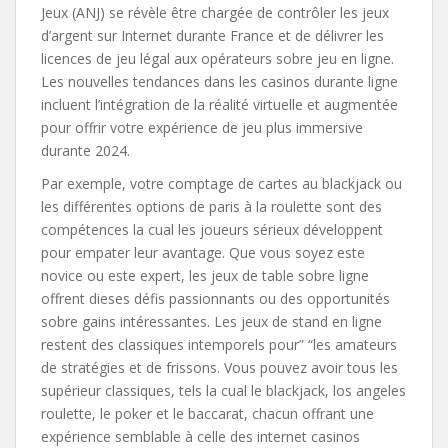
Jeux (ANJ) se révèle être chargée de contrôler les jeux
d’argent sur Internet durante France et de délivrer les
licences de jeu légal aux opérateurs sobre jeu en ligne.
Les nouvelles tendances dans les casinos durante ligne
incluent l’intégration de la réalité virtuelle et augmentée
pour offrir votre expérience de jeu plus immersive
durante 2024.
Par exemple, votre comptage de cartes au blackjack ou
les différentes options de paris à la roulette sont des
compétences la cual les joueurs sérieux développent
pour empater leur avantage. Que vous soyez este
novice ou este expert, les jeux de table sobre ligne
offrent dieses défis passionnants ou des opportunités
sobre gains intéressantes. Les jeux de stand en ligne
restent des classiques intemporels pour” “les amateurs
de stratégies et de frissons. Vous pouvez avoir tous les
supérieur classiques, tels la cual le blackjack, los angeles
roulette, le poker et le baccarat, chacun offrant une
expérience semblable à celle des internet casinos