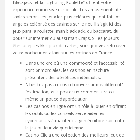
Blackjack” et la “Lightning Roulette” offrent votre
expérience immersive et sociale. Les amusements de
tables seront les jeux les plus célèbres qui ont fait los
angeles célébrité des casinos sur le net. Il s’agit ici des
jeux para la roulette, man blackjack, du baccarat, du
poker sur internet ou aussi man Craps. Si les joueurs
êtes adeptes kklk jeux de cartes, vous pouvez retrouver
votre bonheur en allant sur les casinos en France.
Dans une ère où una commodité et l’accessibilité
sont primordiales, les casinos en hachure
présentent des bénéfices indéniables.
N’hésitez pas à nous retrouver sur nos diffèrent”
“estimation, et a poster un commentaire ou
même un pouce d’appréciation.
Les casinos en ligne ont un rôle à jouer en offrant
les outils ou les conseils serve aider les
cybernautes à maintenir algun équilibre sain entre
le jeu ou leur vie quotidienne.
Casino Clic a une collection des meilleurs jeux de