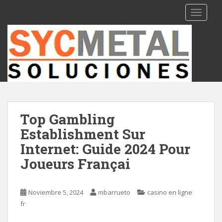
S
TOGGLE
k
i
p
t
o
m
a
i
n
Top Gambling
c
Establishment Sur
o
n
Internet: Guide 2024 Pour
t
Joueurs Françai
e
n
t
Noviembre 5, 2024
mbarrueto
casino en ligne
fr