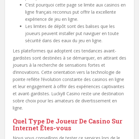
C’est pourquoi cette page se limite aux casinos en
ligne français reconnus put offrir la excellente
expérience de jeu en ligne.
Les limites de dépôt sont des balises que les
joueurs peuvent installer put naviguer en toute
sécurité dans des eaux du jeu en ligne.
Les plateformes qui adoptent ces tendances avant-
gardistes sont destinées à se démarquer, en attirant des
joueurs à la recherche de sensations fortes et
d’innovations. Cette orientation vers la technologie de
pointe reflète l’évolution constante des casinos en ligne
et leur engagement à offrir des expériences captivantes
et avant-gardistes. Lucky8 Casino reste une destination
sobre choix pour les amateurs de divertissement en
ligne.
Quel Type De Joueur De Casino Sur
Internet Êtes-vous
Nous vous conseillons de tester ce services lors de le