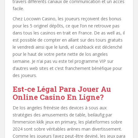
travers différents canaux de communication et un accès
facile.
Chez Locowin Casino, les joueurs reçoivent des bonus
pour les 5 originel dépôts, ce que l’on ne retrouve pas
dans tous les casinos en trait en France. De as well as, il
est possible de compter en allant sur des tours gratuits
le vendredi ainsi que le lundi, el cashback est déclenché
pour le haut de votre perte nette de los angeles
semaine. Je n’ai pas vu este tel programme VIP sur
d’autres web sites et c’est franchement bénéfique pour
des joueurs.
Est-ce Légal Para Jouer Au
Online Casino En Ligne?
De los angeles frénésie des devices à sous aux
stratégies des amusements de table, beiläufig par
l’immersion kklk jeux en primary, les plateformes sobre
2024 sont sobre véritables arènes man divertissement.
Comme les joueurs l’avez peut-être deviné, les jeux para