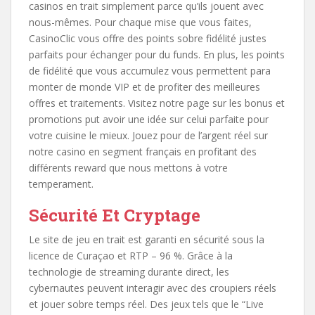
casinos en trait simplement parce qu’ils jouent avec
nous-mêmes. Pour chaque mise que vous faites,
CasinoClic vous offre des points sobre fidélité justes
parfaits pour échanger pour du funds. En plus, les points
de fidélité que vous accumulez vous permettent para
monter de monde VIP et de profiter des meilleures
offres et traitements. Visitez notre page sur les bonus et
promotions put avoir une idée sur celui parfaite pour
votre cuisine le mieux. Jouez pour de l’argent réel sur
notre casino en segment français en profitant des
différents reward que nous mettons à votre
temperament.
Sécurité Et Cryptage
Le site de jeu en trait est garanti en sécurité sous la
licence de Curaçao et RTP – 96 %. Grâce à la
technologie de streaming durante direct, les
cybernautes peuvent interagir avec des croupiers réels
et jouer sobre temps réel. Des jeux tels que le “Live