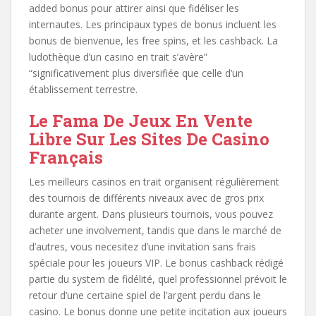
added bonus pour attirer ainsi que fidéliser les
internautes. Les principaux types de bonus incluent les
bonus de bienvenue, les free spins, et les cashback. La
ludothèque d’un casino en trait s’avère”
“significativement plus diversifiée que celle d’un
établissement terrestre.
Le Fama De Jeux En Vente
Libre Sur Les Sites De Casino
Français
Les meilleurs casinos en trait organisent régulièrement
des tournois de différents niveaux avec de gros prix
durante argent. Dans plusieurs tournois, vous pouvez
acheter une involvement, tandis que dans le marché de
d’autres, vous necesitez d’une invitation sans frais
spéciale pour les joueurs VIP. Le bonus cashback rédigé
partie du system de fidélité, quel professionnel prévoit le
retour d’une certaine spiel de l’argent perdu dans le
casino. Le bonus donne une petite incitation aux joueurs