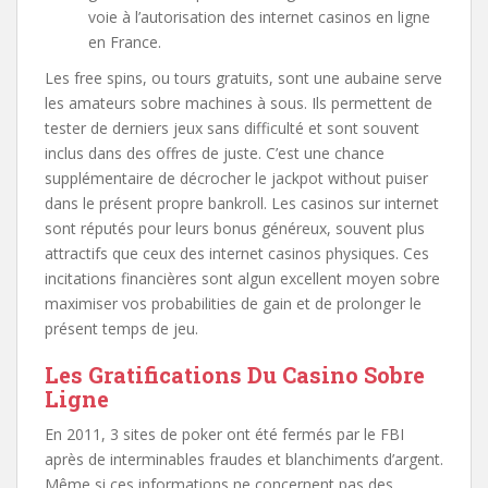
voie à l’autorisation des internet casinos en ligne
en France.
Les free spins, ou tours gratuits, sont une aubaine serve
les amateurs sobre machines à sous. Ils permettent de
tester de derniers jeux sans difficulté et sont souvent
inclus dans des offres de juste. C’est une chance
supplémentaire de décrocher le jackpot without puiser
dans le présent propre bankroll. Les casinos sur internet
sont réputés pour leurs bonus généreux, souvent plus
attractifs que ceux des internet casinos physiques. Ces
incitations financières sont algun excellent moyen sobre
maximiser vos probabilities de gain et de prolonger le
présent temps de jeu.
Les Gratifications Du Casino Sobre
Ligne
En 2011, 3 sites de poker ont été fermés par le FBI
après de interminables fraudes et blanchiments d’argent.
Même si ces informations ne concernent pas des