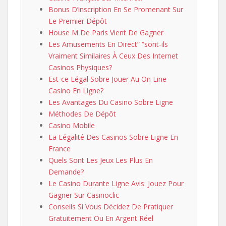
Bonus D’inscription En Se Promenant Sur
Le Premier Dépôt
House M De Paris Vient De Gagner
Les Amusements En Direct” “sont-ils
Vraiment Similaires À Ceux Des Internet
Casinos Physiques?
Est-ce Légal Sobre Jouer Au On Line
Casino En Ligne?
Les Avantages Du Casino Sobre Ligne
Méthodes De Dépôt
Casino Mobile
La Légalité Des Casinos Sobre Ligne En
France
Quels Sont Les Jeux Les Plus En
Demande?
Le Casino Durante Ligne Avis: Jouez Pour
Gagner Sur Casinoclic
Conseils Si Vous Décidez De Pratiquer
Gratuitement Ou En Argent Réel