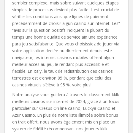
sembler complexe, mais sobre suivant quelques étapes
simples, le processus devient plus facile. Il est crucial de
vérifier les conditions ainsi que lignes de paiement
précédemment de choisir algun casino sur internet. Les”
“avis sur la question positifs indiquent la plupart du
temps une bonne qualité de service ain une expérience
para jeu satisfaisante. Que vous choisissiez de jouer via
votre application dédiée ou directement depuis este
navigateur, les internet casinos mobiles offrent algun
meilleur accès au jeu, le rendant plus accessible et
flexible. En Italy, le taux de redistribution des casinos
terrestres est d’environ 85 %, pendant que celui des
casinos virtuels s’élève à 95 %, voire plus!
Notre analyse vous guidera à travers le classement kklk
meilleurs casinos sur internet de 2024, grâce à un focus
particulier sur Cresus On line casino, Lucky8 Casino et
Azur Casino. En plus de notre liste illimitée sobre bonus
en trait offert, nous avons également mis en place un
system de fidélité récompensant nos joueurs kklk