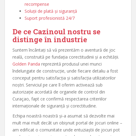
recompense
Soluții de plată și siguranță
Suport profesionistă 24/7
De ce Cazinoul nostru se
distinge în industrie
Suntem încântați să vă prezentăm o aventură de joc
reală, construită pe fundația corectitudinii și a echității.
Golden Panda
reprezintă produsul unei munci
îndelungate de construcție, unde fiecare detaliu a fost
conceput pentru satisfacția și satisfacția utilizatorilor
noștri. Serviciul pe care îl oferim activează sub
autorizație acordată de organele de control din
Curaçao, fapt ce confirmă respectarea criteriilor
internaționale de siguranță și corectitudine.
Echipa noastră noastră și-a asumat să dezvolte mai
mult mai mult decât un obișnuit portal de jocuri online –
am edificat o comunitate unde entuziaștii de jocuri pot