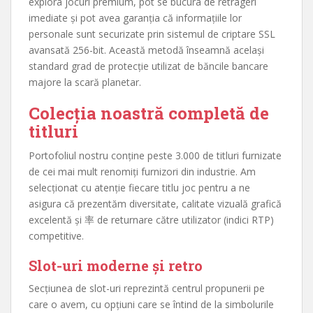
explora jocuri premium, pot se bucura de retrageri
imediate și pot avea garanția că informațiile lor
personale sunt securizate prin sistemul de criptare SSL
avansată 256-bit. Această metodă înseamnă același
standard grad de protecție utilizat de băncile bancare
majore la scară planetar.
Colecția noastră completă de
titluri
Portofoliul nostru conține peste 3.000 de titluri furnizate
de cei mai mult renomiți furnizori din industrie. Am
selecționat cu atenție fiecare titlu joc pentru a ne
asigura că prezentăm diversitate, calitate vizuală grafică
excelentă și 率 de returnare către utilizator (indici RTP)
competitive.
Slot-uri moderne și retro
Secțiunea de slot-uri reprezintă centrul propunerii pe
care o avem, cu opțiuni care se întind de la simbolurile