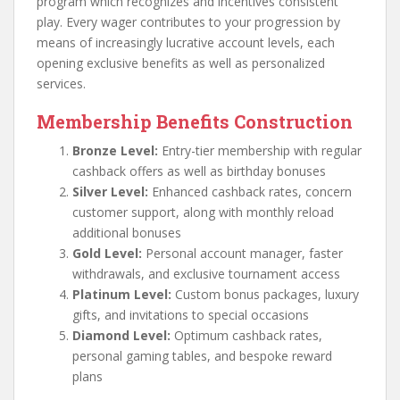
program which recognizes and incentives consistent
play. Every wager contributes to your progression by
means of increasingly lucrative account levels, each
opening exclusive benefits as well as personalized
services.
Membership Benefits Construction
Bronze Level:
Entry-tier membership with regular
cashback offers as well as birthday bonuses
Silver Level:
Enhanced cashback rates, concern
customer support, along with monthly reload
additional bonuses
Gold Level:
Personal account manager, faster
withdrawals, and exclusive tournament access
Platinum Level:
Custom bonus packages, luxury
gifts, and invitations to special occasions
Diamond Level:
Optimum cashback rates,
personal gaming tables, and bespoke reward
plans