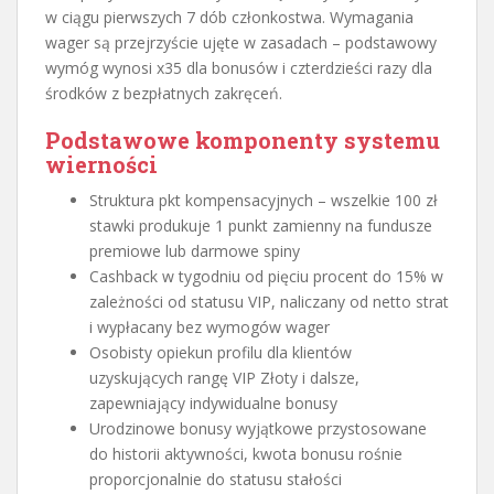
w ciągu pierwszych 7 dób członkostwa. Wymagania
wager są przejrzyście ujęte w zasadach – podstawowy
wymóg wynosi x35 dla bonusów i czterdzieści razy dla
środków z bezpłatnych zakręceń.
Podstawowe komponenty systemu
wierności
Struktura pkt kompensacyjnych – wszelkie 100 zł
stawki produkuje 1 punkt zamienny na fundusze
premiowe lub darmowe spiny
Cashback w tygodniu od pięciu procent do 15% w
zależności od statusu VIP, naliczany od netto strat
i wypłacany bez wymogów wager
Osobisty opiekun profilu dla klientów
uzyskujących rangę VIP Złoty i dalsze,
zapewniający indywidualne bonusy
Urodzinowe bonusy wyjątkowe przystosowane
do historii aktywności, kwota bonusu rośnie
proporcjonalnie do statusu stałości