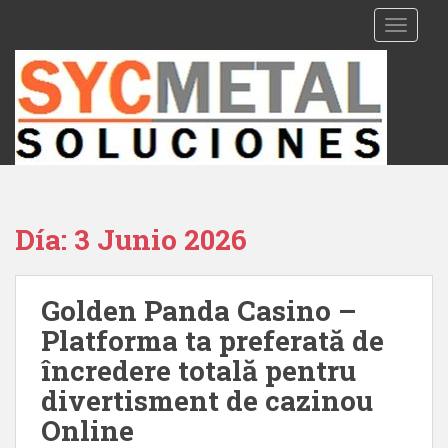
S
TOGGLE
k
i
p
t
o
m
a
i
n
Día: 3 Junio 2026
c
o
n
Golden Panda Casino –
t
Platforma ta preferată de
e
n
încredere totală pentru
t
divertisment de cazinou
Online