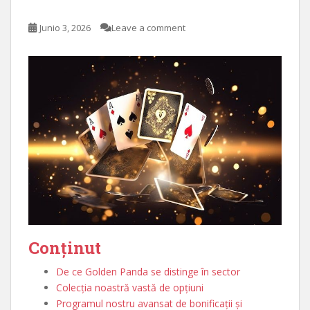
Junio 3, 2026
Leave a comment
Conținut
De ce Golden Panda se distinge în sector
Colecția noastră vastă de opțiuni
Programul nostru avansat de bonificații și