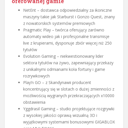
oferowanej gamie
NetEnt – dostawca odpowiedzialny za ikoniczne
maszyny takie jak Starburst i Gonzo Quest, znany
z nowatorskich systemów premiowych
Pragmatic Play – twórca oferujący zarówno
automaty wideo jak i profesjonalne transmisje
live z krupierami, dysponuje zbiór więcej niż 250
tytułów
Evolution Gaming – niekwestionowany lider
sektora tytułów na żywo, zapewniający przekazy
z unikalnymi odmianami koła fortuny i game
rozrywkowych
Play’n GO – z Skandynawii producent
koncentrujący się w slotach o dużej zmienności z
możliwością wygranych przekraczających x10000
obstawienia
Yggdrasil Gaming – studio projektujące rozgrywki
z wysokiej jakości oprawą wizualną 3D i
wyjątkowymi systemami bonusowymi GIGABLOX