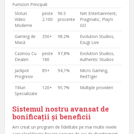
Furnizori Principali
Sloturi
peste
96.5
Net Entertainment,
Video
2.100
procente
Pragmatic, Play’n
Moderne
GO
Gaming de
350+
98.2%
Evolution Studios,
Masă
Ezugi Live
Cazinou Cu
peste
97,8%
Evolution Studios,
Dealeri
180
Authentic Studios
Jackpot
85+
94,1%
Micro Gaming,
Progresiv
RedTiger
Titluri
120+
95.7%
Multiple provideri
Specializate
Sistemul nostru avansat de
bonificații și beneficii
Am creat un program de fidelitate pe mai multe nivele
care răsplătește fiecare sesiune de joc de divertisment.