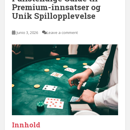
Premium-innsatser og
Unik Spillopplevelse
Junio 3, 2026
Leave a comment
Innhold