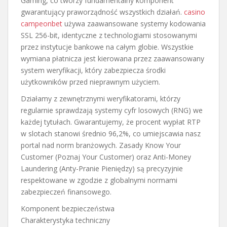
Gaming, co tworzy fundamentalny komponent
gwarantujący praworządność wszystkich działań.
casino
campeonbet
używa zaawansowane systemy kodowania
SSL 256-bit, identyczne z technologiami stosowanymi
przez instytucje bankowe na całym globie. Wszystkie
wymiana płatnicza jest kierowana przez zaawansowany
system weryfikacji, który zabezpiecza środki
użytkowników przed nieprawnym użyciem.
Działamy z zewnętrznymi weryfikatorami, którzy
regularnie sprawdzają systemy cyfr losowych (RNG) we
każdej tytułach. Gwarantujemy, że procent wypłat RTP
w slotach stanowi średnio 96,2%, co umiejscawia nasz
portal nad norm branżowych. Zasady Know Your
Customer (Poznaj Your Customer) oraz Anti-Money
Laundering (Anty-Pranie Pieniędzy) są precyzyjnie
respektowane w zgodzie z globalnymi normami
zabezpieczeń finansowego.
Komponent bezpieczeństwa
Charakterystyka techniczny