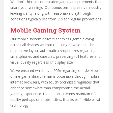
We don’t think in complicated gaming requirements that
snare your winnings. Our bonus terms preserve industry-
leading clarity, along with reasonable playthrough
conditions typically set from 35x for regular promotions.
Mobile Gaming System
Our mobile system delivers seamless game playing
across all devices without requiring downloads. The
responsive layout automatically optimizes regarding
smartphones and capsules, preserving full features and
visual quality regardless of display size.
We’ve ensured which over 95% regarding our desktop
online game library remains obtainable through mobile
internet browsers, with touch-optimized regulates that
enhance somewhat than compromise the actual
gaming experience. Live dealer streams maintain HD
quality perhaps on mobile sites, thanks to flexible bitrate
technology.