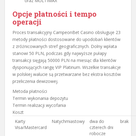
oraz MULTIMAX
Opcje płatności i tempo
operacji
Proces transakcyjny CampeonBet Casino obsługuje 23
metody płatności dostosowane do upodobań klientów
z zróżnicowanych stref geograficznych. Dolny wpłata
stanowi 50 PLN, podczas gdy najwyższe pułapy
transakcji sięgają 50000 PLN na miesiąc dla klientów
dysponujących rangę VIP Platinum. Wszelkie transakcje
w polskiej walucie są przetwarzane bez ekstra kosztów
przeliczenia dewizowej.
Metoda płatności
Termin wykonania depozytu
Termin realizacji wycofania
Koszt
Karty
Natychmiastowy
dwa do
brak
Visa/Mastercard
czterech dni
robocze