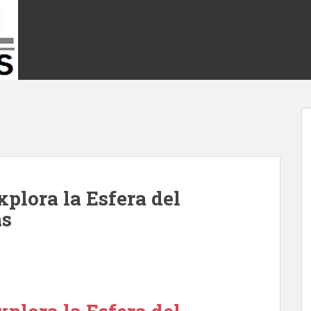
plora la Esfera del
as