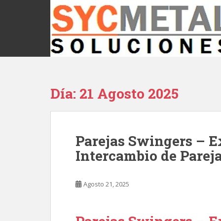
S
k
i
p
t
o
m
a
Día: 21 Agosto 2025
i
n
c
o
Parejas Swingers – Ex
n
Intercambio de Parej
t
e
n
Agosto 21, 2025
t