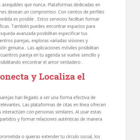
más asequibles que nunca. Plataformas dedicadas en
nes desean un compromiso. Con cientos de perfiles
dida es posible . Estos servicios facilitan formar
áficas. También puedes encontrar espacios para
úsqueda avanzada posibilitan especificar tus
uentros parejas, exploras variadas visiones y
ón genuina . Las aplicaciones móviles posibilitan
cuentros pareja en tu agenda se vuelve sencillo y
posibilitando encontrar el amor verdadero .
onecta y Localiza el
arejas han llegado a ser una forma efectiva de
levantes. Las plataformas de citas en línea ofrecen
 interactúen con personas similares. Al usar estas
partidos y formar relaciones auténticas de manera
ometida o quieras extender tu círculo social, los