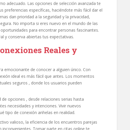
orno adecuado. Las opciones de selección avanzada te
us preferencias específicas, haciéndote más fácil dar el
as dan prioridad a la seguridad y la privacidad,
 segura. No importa si eres nuevo en el mundo de las
ay oportunidades para encontrar personas fascinantes.
l y conserva abiertas tus expectativas.
Conexiones Reales y
ra emocionante de conocer a alguien único. Con
onexión ideal es más fácil que antes. Los momentos
tuales seguros , donde los usuarios pueden
d de opciones , desde relaciones serias hasta
tes necesidades y intenciones. Vivir nuevos
é tipo de conexión anhelas en realidad.
tivo valioso, la eficiencia de los encuentros parejas
in inconvenientes. Tomar parte en citas online te