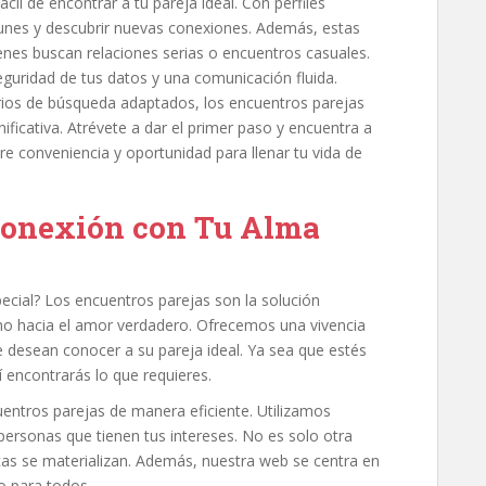
cil de encontrar a tu pareja ideal. Con perfiles
unes y descubrir nuevas conexiones. Además, estas
es buscan relaciones serias o encuentros casuales.
seguridad de tus datos y una comunicación fluida.
ios de búsqueda adaptados, los encuentros parejas
nificativa. Atrévete a dar el primer paso y encuentra a
tre conveniencia y oportunidad para llenar tu vida de
Conexión con Tu Alma
ecial? Los encuentros parejas son la solución
ino hacia el amor verdadero. Ofrecemos una vivencia
e desean conocer a su pareja ideal. Ya sea que estés
encontrarás lo que requieres.
uentros parejas de manera eficiente. Utilizamos
ersonas que tienen tus intereses. No es solo otra
icas se materializan. Además, nuestra web se centra en
o para todos.