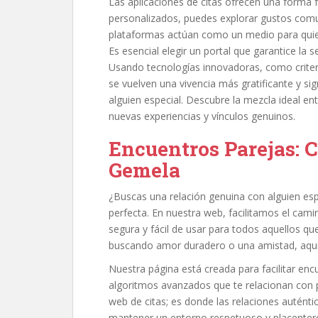
Las aplicaciones de citas ofrecen una forma fá
personalizados, puedes explorar gustos com
plataformas actúan como un medio para quien
Es esencial elegir un portal que garantice la 
Usando tecnologías innovadoras, como criter
se vuelven una vivencia más gratificante y sig
alguien especial. Descubre la mezcla ideal en
nuevas experiencias y vínculos genuinos.
Encuentros Parejas: 
Gemela
¿Buscas una relación genuina con alguien esp
perfecta. En nuestra web, facilitamos el cam
segura y fácil de usar para todos aquellos qu
buscando amor duradero o una amistad, aquí 
Nuestra página está creada para facilitar enc
algoritmos avanzados que te relacionan con p
web de citas; es donde las relaciones autént
mantener un entorno respetuoso y placenter