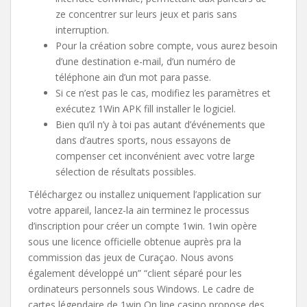
ze concentrer sur leurs jeux et paris sans
interruption.
Pour la création sobre compte, vous aurez besoin
d’une destination e-mail, d’un numéro de
téléphone ain d’un mot para passe.
Si ce n’est pas le cas, modifiez les paramètres et
exécutez 1Win APK fill installer le logiciel.
Bien qu’il n’y à toi pas autant d’événements que
dans d’autres sports, nous essayons de
compenser cet inconvénient avec votre large
sélection de résultats possibles.
Téléchargez ou installez uniquement l’application sur
votre appareil, lancez-la ain terminez le processus
d’inscription pour créer un compte 1win. 1win opère
sous une licence officielle obtenue auprès pra la
commission das jeux de Curaçao. Nous avons
également développé un” “client séparé pour les
ordinateurs personnels sous Windows. Le cadre de
cartes légendaire de 1win On line casino propose des