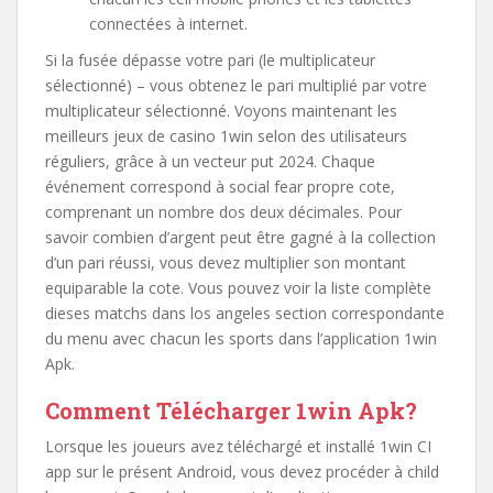
connectées à internet.
Si la fusée dépasse votre pari (le multiplicateur
sélectionné) – vous obtenez le pari multiplié par votre
multiplicateur sélectionné. Voyons maintenant les
meilleurs jeux de casino 1win selon des utilisateurs
réguliers, grâce à un vecteur put 2024. Chaque
événement correspond à social fear propre cote,
comprenant un nombre dos deux décimales. Pour
savoir combien d’argent peut être gagné à la collection
d’un pari réussi, vous devez multiplier son montant
equiparable la cote. Vous pouvez voir la liste complète
dieses matchs dans los angeles section correspondante
du menu avec chacun les sports dans l’application 1win
Apk.
Comment Télécharger 1win Apk?
Lorsque les joueurs avez téléchargé et installé 1win CI
app sur le présent Android, vous devez procéder à child