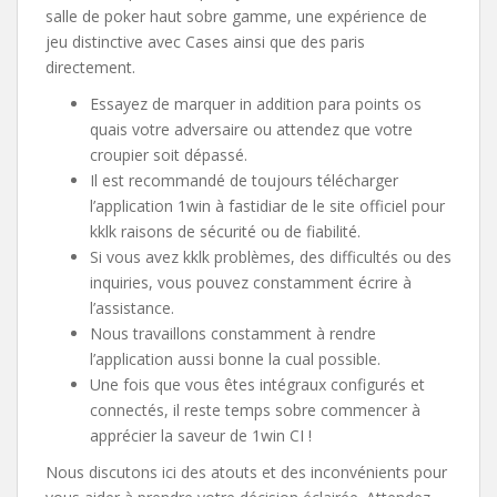
salle de poker haut sobre gamme, une expérience de
jeu distinctive avec Cases ainsi que des paris
directement.
Essayez de marquer in addition para points os
quais votre adversaire ou attendez que votre
croupier soit dépassé.
Il est recommandé de toujours télécharger
l’application 1win à fastidiar de le site officiel pour
kklk raisons de sécurité ou de fiabilité.
Si vous avez kklk problèmes, des difficultés ou des
inquiries, vous pouvez constamment écrire à
l’assistance.
Nous travaillons constamment à rendre
l’application aussi bonne la cual possible.
Une fois que vous êtes intégraux configurés et
connectés, il reste temps sobre commencer à
apprécier la saveur de 1win CI !
Nous discutons ici des atouts et des inconvénients pour