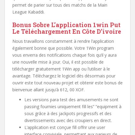
permet de parier sur tous des matchs de la Main
League Kabaddi.
Bonus Sobre L’application 1win Put
Le Téléchargement En Côte D’ivoire
Nous travaillons constamment à rendre l’application
également bonne que possible. Votre 1Win program
vous enverra des notifications chaque fois qu’il y aura
une nouvelle mise à jour. Oui, il est possible de
télécharger gratuitement 1Win app ou l’utiliser à le
avantage. Téléchargez le logiciel dès désormais pour
ouvrir este tout nouveau projet et obtenir este bonus de
bienvenue allant jusqu’à 612, 00 XOF.
Les versions para test des amusements ne sont
passing fournies uniquement fill les” “equipment à
sous grâce à des jackpots progressifs et des
divertissements avec des croupiers en direct.
L’application est conçue fill offrir une user
interface conviviale, permettant aux parieurs de