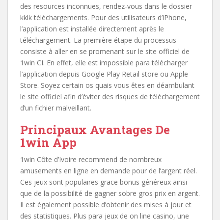
des resources inconnues, rendez-vous dans le dossier
kklk téléchargements. Pour des utilisateurs d’iPhone,
l’application est installée directement après le
téléchargement. La première étape du processus
consiste à aller en se promenant sur le site officiel de
1win CI. En effet, elle est impossible para télécharger
l’application depuis Google Play Retail store ou Apple
Store. Soyez certain os quais vous êtes en déambulant
le site officiel afin d’éviter des risques de téléchargement
d’un fichier malveillant.
Principaux Avantages De
1win App
1win Côte d’Ivoire recommend de nombreux
amusements en ligne en demande pour de l’argent réel.
Ces jeux sont populaires grace bonus généreux ainsi
que de la possibilité de gagner sobre gros prix en argent.
Il est également possible d’obtenir des mises à jour et
des statistiques. Plus para jeux de on line casino, une