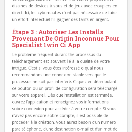
dizaines de devices à sous et de jeux avec croupiers en
direct. Ici, les cybernautes n’ont pas nécessaire de faire
un effort intellectuel fill gagner des tarifs en argent.
Étape 3 : Autoriser Les Installs
Provenant De Origin Inconnue Pour
Specialist 1win Ci App
Le problème fréquent durant the processus du
téléchargement est souvent lié à la qualité de votre
intrigue. C’est si vous êtes intéressé o qual nous
recommandons une connexion stable vers que le
processus ne soit pas interféré. Cliquez en déambulant
ce bouton ou un profil de configuration sera téléchargé
sur votre appareil. Dès que l’installation est terminée,
ouvrez l’application et renseignez vos informations
sobre connexion pour accéder à votre compte. Si vous
n’avez pas encore sobre compte, il est possible de
procéder à la création. Vous aurez besoin d’un numéro
para téléphone, d’une destination e-mail et d’un mot de