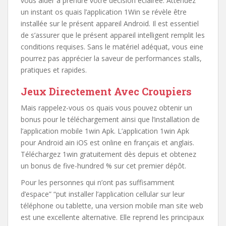
vous aider à prendre votre décision éclairée. Attendez
un instant os quais l’application 1Win se révèle être
installée sur le présent appareil Android. Il est essentiel
de s’assurer que le présent appareil intelligent remplit les
conditions requises. Sans le matériel adéquat, vous eine
pourrez pas apprécier la saveur de performances stalls,
pratiques et rapides.
Jeux Directement Avec Croupiers
Mais rappelez-vous os quais vous pouvez obtenir un
bonus pour le téléchargement ainsi que l’installation de
l’application mobile 1win Apk. L’application 1win Apk
pour Android ain iOS est online en français et anglais.
Téléchargez 1win gratuitement dès depuis et obtenez
un bonus de five-hundred % sur cet premier dépôt.
Pour les personnes qui n’ont pas suffisamment
d’espace” “put installer l’application cellular sur leur
téléphone ou tablette, una version mobile man site web
est une excellente alternative. Elle reprend les principaux