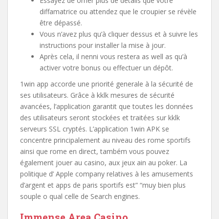
Essayez de orner plus de details que votre
diffamatrice ou attendez que le croupier se révèle
être dépassé.
Vous n’avez plus qu’à cliquer dessus et à suivre les
instructions pour installer la mise à jour.
Après cela, il nenni vous restera as well as qu’à
activer votre bonus ou effectuer un dépôt.
1win app accorde une priorité generale à la sécurité de
ses utilisateurs. Grâce à kklk mesures de sécurité
avancées, l’application garantit que toutes les données
des utilisateurs seront stockées et traitées sur kklk
serveurs SSL cryptés. L’application 1win APK se
concentre principalement au niveau des rome sportifs
ainsi que rome en direct, também vous pouvez
également jouer au casino, aux jeux ain au poker. La
politique d’ Apple company relatives à les amusements
d’argent et apps de paris sportifs est” “muy bien plus
souple o qual celle de Search engines.
Immense Area Casino