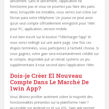
lancement. Sans le lancement, l’application ne
fonctionne pas et vous ne pourriez pas faire des paris.
Ainsi, lorsqu’elle est installée, vous verrez son icône sur
l’écran para votre téléphone. Un joueur ne peut avoir
qu’un seul compte officiellement enregistré pour 1Win
pour PC, application, version mobile.
Il est bien inscrit sur le bouton ‘’Télécharger l’app’’ et
vous serez redirigé sur une autre page. Une fois ces
étapes terminées, vous participerez à l’activité choisie. Si
vous gagnez, votre gain sera instantanément crédité sur
le compte, disponible put un retrait systems un jeu
supplémentaire à tout second dans l’application 1Win.
Dois-je Créer El Nouveau
Compte Dans Le Marché De
1win App?
Vous désirez profiter aisément sobre la majorité des
fonctionnalités présentes sur la plateforme 1win ?
Accessible sur Android os et sur iOS, 1win apk permet